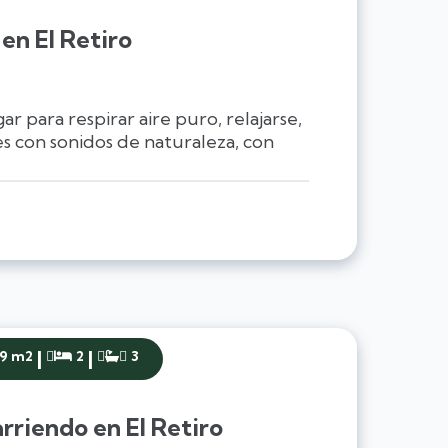
en El Retiro
ar para respirar aire puro, relajarse,
res con sonidos de naturaleza, con
|
|
29 m2
2
3


rriendo en El Retiro