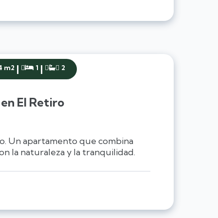
|
|
4 m2
1
2


en El Retiro
ro. Un apartamento que combina
 la naturaleza y la tranquilidad.