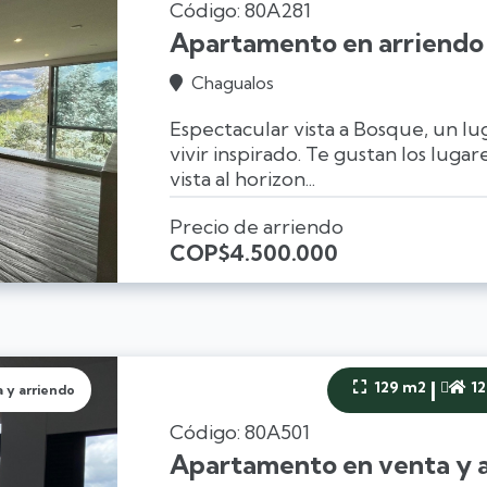
Código: 80A281
Apartamento en arriendo 
Chagualos

Espectacular vista a Bosque, un lug
vivir inspirado. Te gustan los luga
vista al horizon...
Precio de arriendo
COP
$4.500.000
|
129 m2
1


 y arriendo
Código: 80A501
Apartamento en venta y a