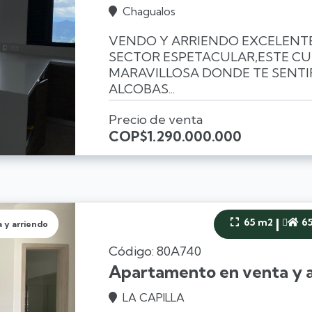
Chagualos

VENDO Y ARRIENDO EXCELEN
SECTOR ESPETACULAR,ESTE CU
MARAVILLOSA DONDE TE SENTIRA
ALCOBAS...
Precio de venta
COP
$1.290.000.000
|
65 m2
6


 y arriendo
Código: 80A740
Apartamento en venta y a
LA CAPILLA
