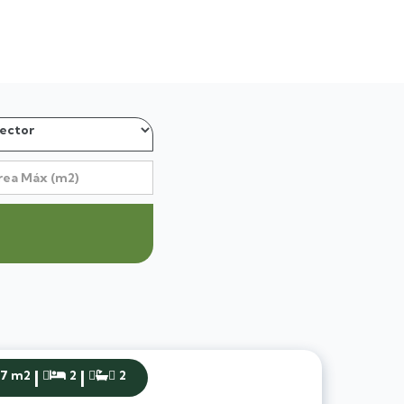
|
|
07 m2
2
2

