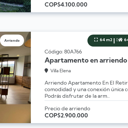
COP
$4.100.000
|
64 m2
6


Arriendo
Código: 80A766
Apartamento en arriendo 
Villa Elena

Arriendo Apartamento En El Reti
comodidad y una conexión única con
Podrás disfrutar de la arm...
Precio de arriendo
COP
$2.900.000