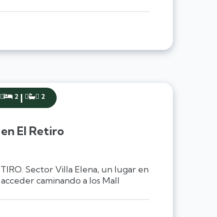
|
2
2


en El Retiro
. Sector Villa Elena, un lugar en
 acceder caminando a los Mall