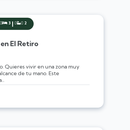
|
3
2


en El Retiro
. Quieres vivir en una zona muy
l alcance de tu mano. Este
..