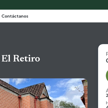
Contáctanos
 El Retiro
Á
H