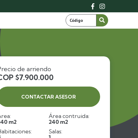


Precio de arriendo
COP $7.900.000
CONTACTAR ASESOR
rea:
Área contruida:
240 m2
240 m2
abitaciones:
Salas:
4
1