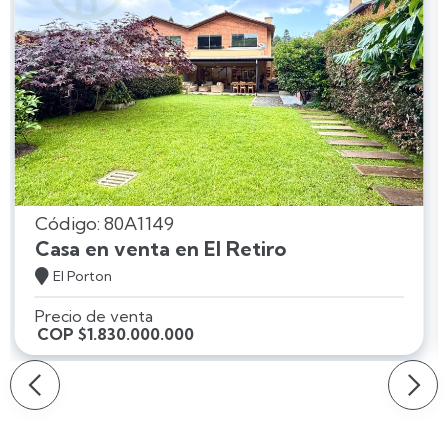
Código: 80A1149
Casa en venta en El Retiro

El Porton
Precio de venta
COP $1.830.000.000
Slide 2 of 15.
Slide 2 of 15.