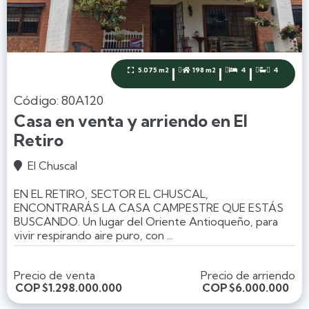
|
|
|
5.075 m2
198 m2
4
4




Código: 80A120
Casa en venta y arriendo en El
Retiro
El Chuscal

EN EL RETIRO, SECTOR EL CHUSCAL,
ENCONTRARÁS LA CASA CAMPESTRE QUE ESTÁS
BUSCANDO. Un lugar del Oriente Antioqueño, para
vivir respirando aire puro, con ...
Precio de venta
Precio de arriendo
COP
$1.298.000.000
COP
$6.000.000