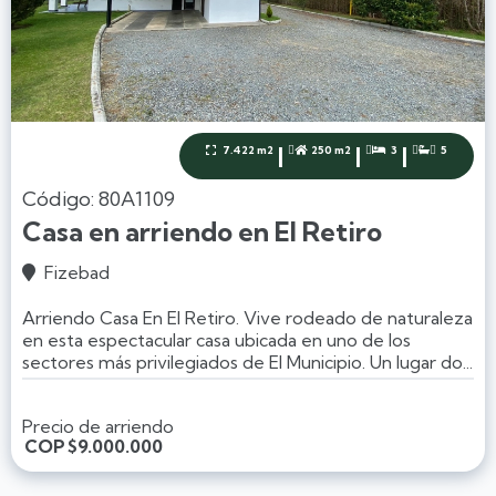
|
|
|
7.422 m2
250 m2
3
5




Código: 80A1109
Casa en arriendo en El Retiro
Fizebad

Arriendo Casa En El Retiro. Vive rodeado de naturaleza
en esta espectacular casa ubicada en uno de los
sectores más privilegiados de El Municipio. Un lugar do...
Precio de arriendo
COP
$9.000.000