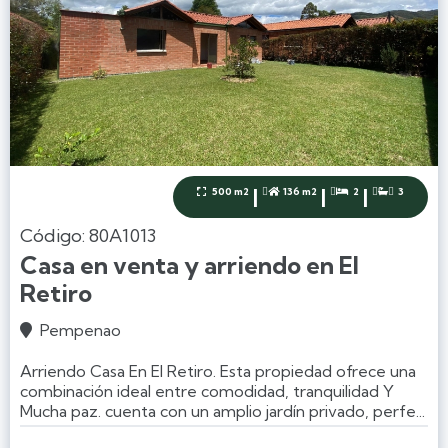
|
|
|
500 m2
136 m2
2
3




Código: 80A1013
Casa en venta y arriendo en El
Retiro
Pempenao

Arriendo Casa En El Retiro. Esta propiedad ofrece una
combinación ideal entre comodidad, tranquilidad Y
Mucha paz. cuenta con un amplio jardín privado, perfe...