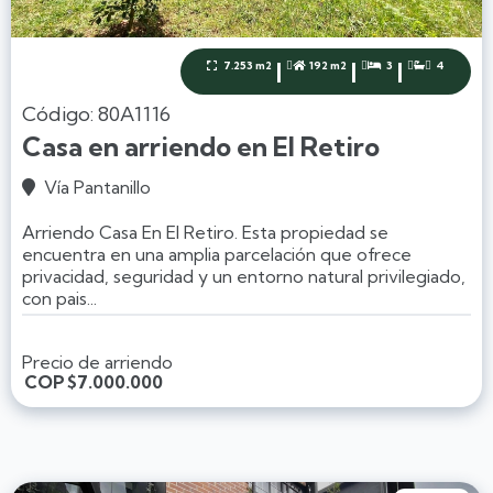
|
|
|
7.253 m2
192 m2
3
4




Código: 80A1116
Casa en arriendo en El Retiro
Vía Pantanillo

Arriendo Casa En El Retiro. Esta propiedad se
encuentra en una amplia parcelación que ofrece
privacidad, seguridad y un entorno natural privilegiado,
con pais...
Precio de arriendo
COP
$7.000.000