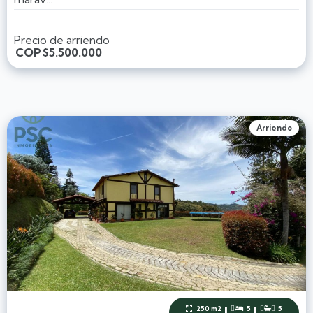
Precio de arriendo
COP
$5.500.000
Arriendo
|
|
250 m2
5
5


