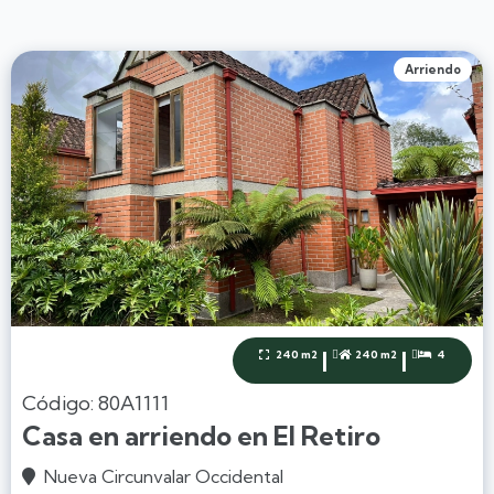
Arriendo
|
|
240 m2
240 m2
4



Código: 80A1111
Casa en arriendo en El Retiro
Nueva Circunvalar Occidental
