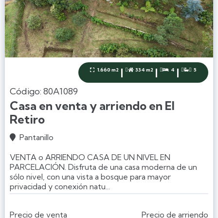
|
|
|
1.660 m2
334 m2
4
5




Código: 80A1089
Casa en venta y arriendo en El
Retiro
Pantanillo

VENTA o ARRIENDO CASA DE UN NIVEL EN
PARCELACIÓN. Disfruta de una casa moderna de un
sólo nivel, con una vista a bosque para mayor
privacidad y conexión natu...
Precio de venta
Precio de arriendo