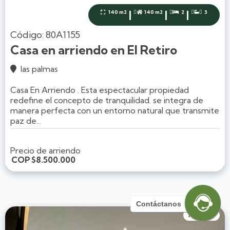
|
|
|
140 m2
140 m2
2
3




Código: 80A1155
Casa en arriendo en El Retiro
las palmas

Casa En Arriendo . Esta espectacular propiedad
redefine el concepto de tranquilidad. se integra de
manera perfecta con un entorno natural que transmite
paz de...
Precio de arriendo
COP
$8.500.000
Contáctanos
Arriendo