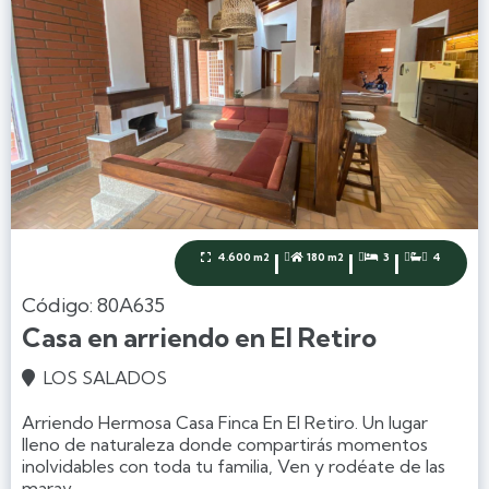
|
|
|
4.600 m2
180 m2
3
4




Código: 80A635
Casa en arriendo en El Retiro
LOS SALADOS

Arriendo Hermosa Casa Finca En El Retiro. Un lugar
lleno de naturaleza donde compartirás momentos
inolvidables con toda tu familia, Ven y rodéate de las
marav...