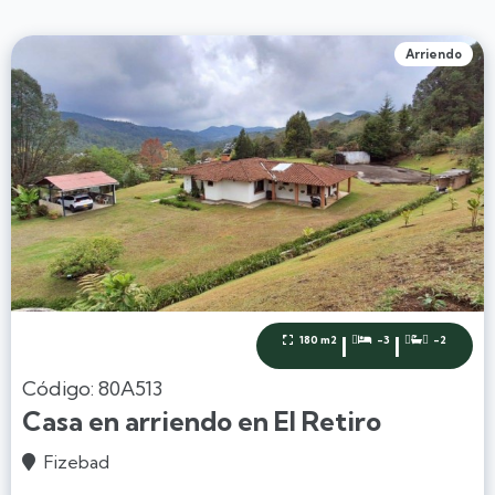
Arriendo
|
|
180 m2
-3
-2



Código: 80A513
Casa en arriendo en El Retiro
Fizebad
