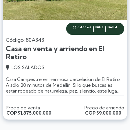
|
|
6.400 m2
2
4



Código: 80A343
Casa en venta y arriendo en El
Retiro
LOS SALADOS

Casa Campestre en hermosa parcelación de El Retiro.
A sólo 20 minutos de Medellín. Si lo que buscas es
estár rodeado de naturaleza, paz, silencio, este luga...
Precio de venta
Precio de arriendo
COP
$1.875.000.000
COP
$9.000.000