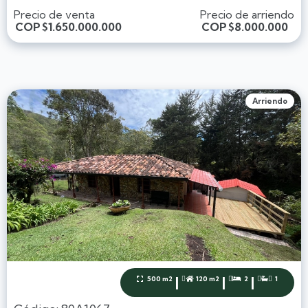
Precio de venta
Precio de arriendo
COP
$1.650.000.000
COP
$8.000.000
Arriendo
|
|
|
500 m2
120 m2
2
1



