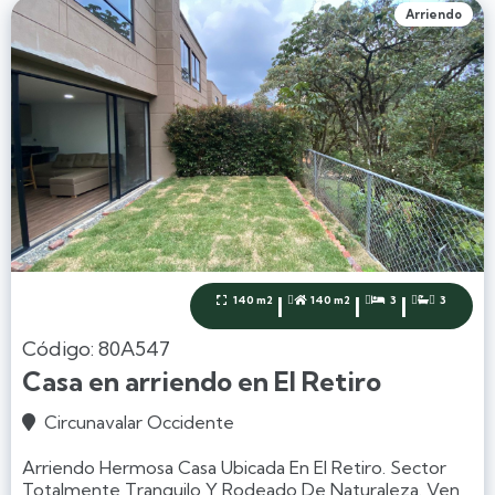
Arriendo
|
|
|
140 m2
140 m2
3
3




Código: 80A547
Casa en arriendo en El Retiro
Circunavalar Occidente

Arriendo Hermosa Casa Ubicada En El Retiro. Sector
Totalmente Tranquilo Y Rodeado De Naturaleza. Ven