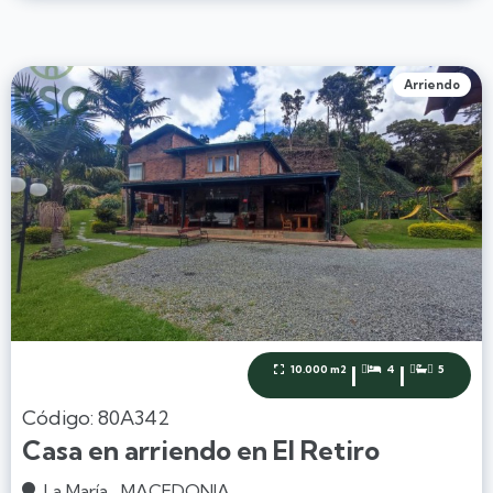
Arriendo
|
|
10.000 m2
4
5



Código: 80A342
Casa en arriendo en El Retiro
La María , MACEDONIA.
