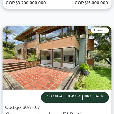
COP
$3.200.000.000
COP
$15.000.000
Arriendo
|
|
|
2.500 m2
450 m2
5
5




Código: 80A1107