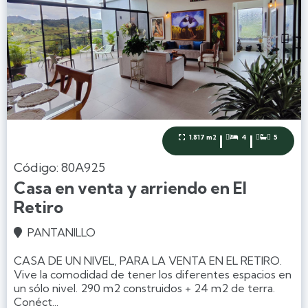
|
|
1.817 m2
4
5



Código: 80A925
Casa en venta y arriendo en El
Retiro
PANTANILLO

CASA DE UN NIVEL, PARA LA VENTA EN EL RETIRO.
Vive la comodidad de tener los diferentes espacios en
un sólo nivel. 290 m2 construidos + 24 m2 de terra.
Conéct...