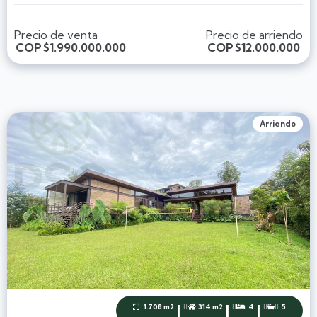
Precio de venta
Precio de arriendo
COP
$1.990.000.000
COP
$12.000.000
Arriendo
|
|
|
1.708 m2
314 m2
4
5



