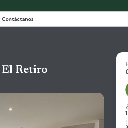
Contáctanos
 El Retiro
Á
H