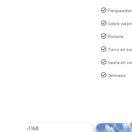

Parqueadero

Sobre vía pr

Portería

Turco en z

Sauna en z

Gimnasio
Código: 80A
Arriendo