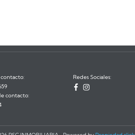
 contacto:
Redes Sociales:
659


e contacto:
4
026 PSC INMOBILIARIA. Powered by
Propiedad.click