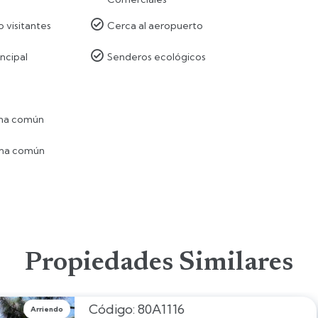

 visitantes
Cerca al aeropuerto

incipal
Senderos ecológicos
ona común
ona común
Propiedades Similares
1116
Arriendo